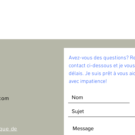
Avez-vous des questions? Re
contact ci-dessous et je vous
délais. Je suis prêt à vous a
avec impatience!
.com
ique de