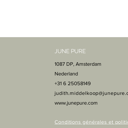
JUNE PURE
1087 DP, Amsterdam
Nederland
+31 6 25058149
judith.middelkoop@junepure
www.junepure.com
Conditions générales et polit