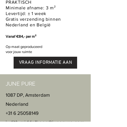
PRAKTISCH
Minimale afname: 3 m²
Levertijd: ± 1 week
Gratis verzending binnen
Nederland en België
Vanaf €84,- per m²
Op maat geproduceerd
voor jouw ruimte
VRAAG INFORMATIE AAN
JUNE PURE
1087 DP, Amsterdam
Nederland
+31 6 25058149
judith.middelkoop@junepure.com