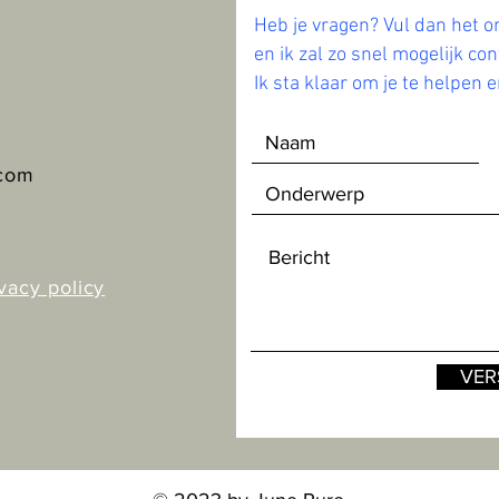
Heb je vragen? Vul dan het o
en ik zal zo snel mogelijk co
Ik sta klaar om je te helpen en
.com
vacy p
olicy
VER