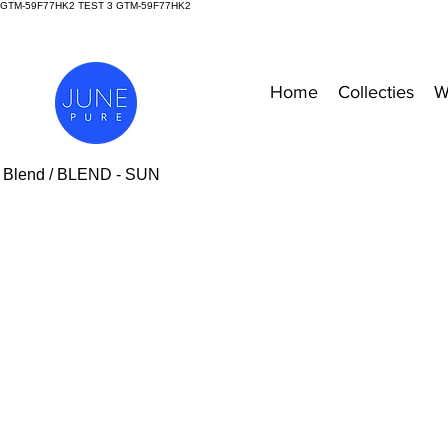
GTM-59F77HK2 TEST 3
GTM-59F77HK2
Home
Collecties
W
/
Blend
/ BLEND - SUN