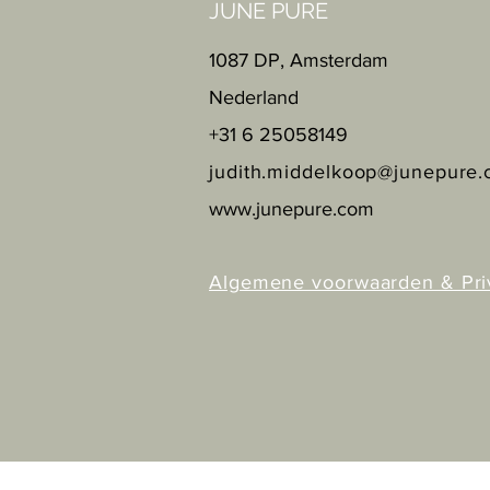
JUNE PURE
1087 DP, Amsterdam
Nederland
+31 6 25058149
judith.middelkoop@junepure
www.junepure.com
Algemene voorwaarden & Pri