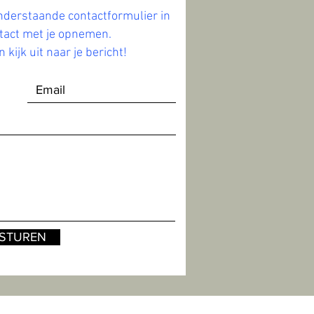
nderstaande contactformulier in
ntact met je opnemen.
 kijk uit naar je bericht!
STUREN